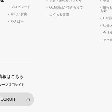
下村工業のものづくり
環境
ール
プログレード
OEM製品ができるまで
情報
方針
味わい食房
よくある質問
DX
やきぱー
社長
会社
アク
情報はこちら
ループ採用サイト
ECRUIT