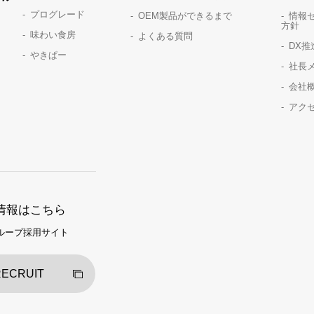
プログレード
OEM製品ができるまで
情報
方針
味わい食房
よくある質問
DX
やきぱー
社長
会社
アク
情報はこちら
ループ採用サイト
ECRUIT