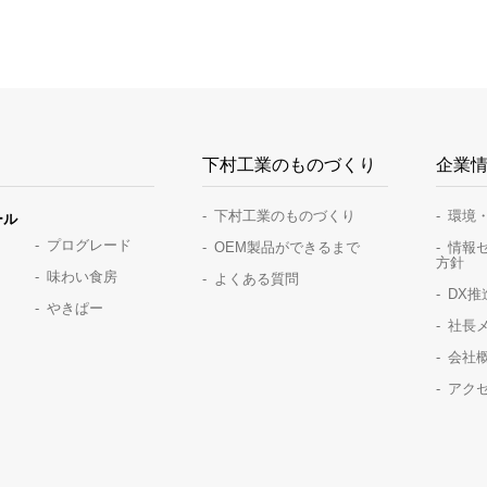
下村工業のものづくり
企業
下村工業のものづくり
環境
ール
プログレード
OEM製品ができるまで
情報
方針
味わい食房
よくある質問
DX
やきぱー
社長
会社
アク