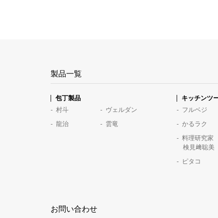
製品一覧
包丁製品
キッチンツ
村斗
ヴェルダン
フルベジ
龍治
雲竜
かるラク
料理研究家
検見﨑聡美
ピタコ
お問い合わせ