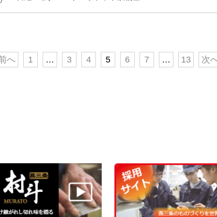
前へ
1
…
3
4
5
6
7
…
13
次