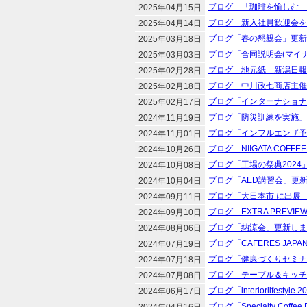
ブログ「「珈琲を愉しむ」
2025年04月15日
ブログ「新入社員歓迎会を
2025年04月14日
ブログ「春の懇親会」更新
2025年03月18日
ブログ「合同説明会(マイナ
2025年03月03日
ブログ「地元紙「新潟日報
2025年02月28日
ブログ「中川政七商店主催
2025年02月18日
ブログ「インターナショナ
2025年02月17日
ブログ「防災訓練を実施」
2024年11月19日
ブログ「インフルエンザ予
2024年11月01日
ブログ「NIIGATA COFFE
2024年10月26日
ブログ「工場の祭典2024
2024年10月08日
ブログ「AED講習会」更
2024年10月04日
ブログ「大日本市 に出展
2024年09月11日
ブログ「EXTRA PREV
2024年09月10日
ブログ「納涼会」更新しま
2024年08月06日
ブログ「CAFERES JAP
2024年07月19日
ブログ「健康づくりセミナ
2024年07月18日
ブログ「テーブル＆キッチ
2024年07月08日
ブログ「interiorlifest
2024年06月17日
ブログ「Specialty Coff