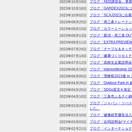
ブログ「AED講習会」更
2023年10月19日
ブログ「GARDEX202
2023年10月18日
ブログ「SCAJ2023に
2023年10月02日
ブログ「燕三条トレードシ
2023年09月25日
ブログ「カラーミーショッ
2023年09月15日
ブログ「新潟・燕三条 OUT
2023年09月13日
ブログ「EXTRA PREV
2023年09月11日
ブログ「テーブル＆キッチ
2023年07月24日
ブログ「健康づくりセミナ
2023年07月14日
ブログ「高校生企業説明会
2023年07月12日
ブログ「interiorlifest
2023年06月19日
ブログ「雪峰祭2023春 
2023年06月05日
ブログ「Outdoor Park
2023年04月26日
ブログ「SDGs宣言を策
2023年04月25日
ブログ「三条市ふるさと納
2023年04月10日
ブログ「ジャパン・ツバメ
2023年03月24日
した。
ブログ「健康経営優良法人
2023年03月10日
ブログ「合同説明会(マイナ
2023年03月03日
ブログ「インターナショナ
2023年02月21日