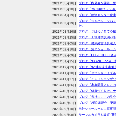
ブログ「内見会を開催」更
2021年05月28日
ブログ「Youtubeチャ
2021年05月20日
ブログ「物流センター倉庫
2021年04月19日
ブログ「ジャパン・ツバメ
2021年03月29日
た。
ブログ「つばめ子育て応援
2021年03月26日
ブログ「工場見学説明パネ
2021年03月25日
ブログ「健康経営優良法人
2021年03月05日
ブログ「第２ショールーム
2021年02月10日
ブログ「LOG COFFEE
2021年02月09日
ブログ「93 YouTube
2021年01月25日
ブログ「92 地域未来牽
2020年12月23日
ブログ「セブン＆アイグル
2020年11月30日
ブログ「インフルエンザワ
2020年11月27日
ブログ「家事問屋より20
2020年11月06日
ブログ「健康づくりセミナ
2020年10月15日
ブログ「当社内にて内見会
2020年10月14日
ブログ「AED講習会」更
2020年10月01日
当社ショールームに家事問
2020年09月10日
サーマルカメラを設置 (新
2020年09月08日