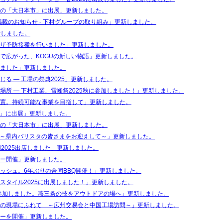
の「大日本市」に出展」更新しました。
ON掲載のお知らせ - 下村グループの取り組み」更新しました。
新しました。
ザ予防接種を行いました」更新しました。
で広がった、KOGUの新しい物語」更新しました。
ました」更新しました。
る ― 工場の祭典2025」更新しました。
場所 ― 下村工業、雪峰祭2025秋に参加しました！」更新しました。
置。持続可能な事業を目指して」更新しました。
出展」に出展」更新しました。
の「大日本市」に出展」更新しました。
会～県内バリスタの皆さまをお迎えして～」更新しました。
PAN2025出店しました」更新しました。
ー開催」更新しました。
ッシュ。6年ぶりの合同BBQ開催！」更新しました。
スタイル2025に出展しました！」更新しました。
に参加しました。燕三条の技をアウトドアの場へ」更新しました。
の現場にふれて ～広州交易会と中国工場訪問～」更新しました。
ーを開催」更新しました。