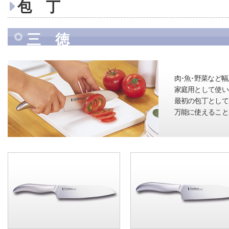
包 丁
三 徳
肉･魚･野菜など
家庭用として使い
最初の包丁として
万能に使えること