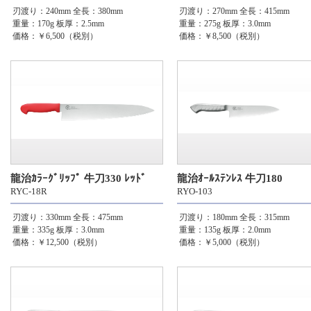
刃渡り：240mm
全長：380mm
刃渡り：270mm
全長：415mm
重量：170g
板厚：2.5mm
重量：275g
板厚：3.0mm
価格：￥6,500（税別）
価格：￥8,500（税別）
龍治ｶﾗｰｸﾞﾘｯﾌﾟ 牛刀330 ﾚｯﾄﾞ
龍治ｵｰﾙｽﾃﾝﾚｽ 牛刀180
RYC-18R
RYO-103
刃渡り：330mm
全長：475mm
刃渡り：180mm
全長：315mm
重量：335g
板厚：3.0mm
重量：135g
板厚：2.0mm
価格：￥12,500（税別）
価格：￥5,000（税別）