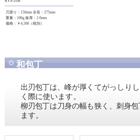
RYS-20R
刃渡り：150mm
全長：275mm
重量：100g
板厚：2.0mm
価格：￥4,500（税別）
和包丁
出刃包丁は、峰が厚くてがっしりし
く際に使います。
柳刃包丁は刀身の幅も狭く、刺身包
ます。