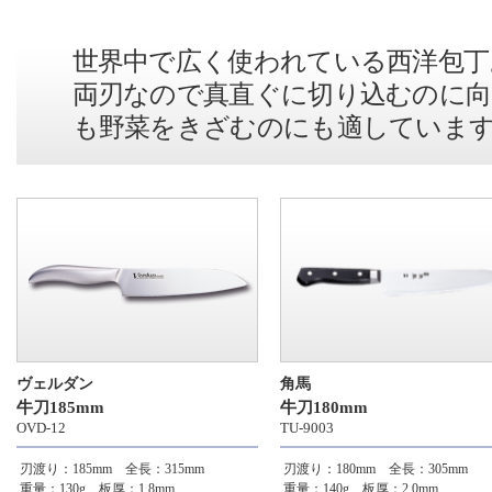
世界中で広く使われている西洋包丁
両刃なので真直ぐに切り込むのに向
も野菜をきざむのにも適していま
ヴェルダン
角馬
牛刀185mm
牛刀180mm
OVD-12
TU-9003
刃渡り：185mm 全長：315mm
刃渡り：180mm 全長：305mm
重量：130g 板厚：1.8mm
重量：140g 板厚：2.0mm