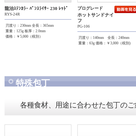
龍治ｽﾃﾝｶﾗｰ ﾊﾟﾝｽﾗｲｻｰ 230 ﾚｯﾄﾞ
プログレード
RYS-24R
ホットサンドナイ
フ
刃渡り：230mm
全長：365mm
PG-106
重量：125g
板厚：2.0mm
価格：￥5,000（税別）
刃渡り：140mm 全長：240mm
重量：63g
価格：￥3,000（税別)
特殊包丁
各種食材、用途に合わせた包丁のご